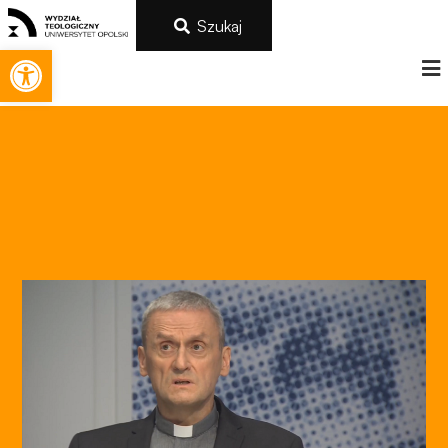
Szukaj
Otwórz pasek narzędzi
Konieczne
Te pliki cookie
nie są
opcjonalne. Są
one potrzebne