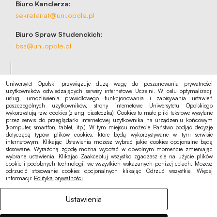
Biuro Kanclerza:
sekretariat@uni.opole.pl
Biuro Spraw Studenckich:
bss@uni.opole.pl
Uniwersytet Opolski przywiązuje dużą wagę do poszanowania prywatności
użytkowników odwiedzających serwisy internetowe Uczelni. W celu optymalizacji
usług, umożliwienia prawidłowego funkcjonowania i zapisywania ustawień
Na skróty
poszczególnych użytkowników, strony internetowe Uniwersytetu Opolskiego
Rekrutacja
wykorzystują tzw. cookies (z ang. ciasteczka). Cookies to małe pliki tekstowe wysyłane
przez serwis do przeglądarki internetowej użytkownika na urządzeniu końcowym
Kalendarz akademicki
(komputer, smartfon, tablet, itp.). W tym miejscu możecie Państwo podjąć decyzję
dotyczącą typów plików cookies, które będą wykorzystywane w tym serwisie
Punkt logowania eduroam
internetowym. Klikając Ustawienia możesz wybrać jakie cookies opcjonalne będą
stosowane. Wyrażoną zgodę można wycofać w dowolnym momencie zmieniając
wybrane ustawienia. Klikając Zaakceptuj wszystko zgadzasz się na użycie plików
cookie i podobnych technologii we wszystkich wskazanych poniżej celach. Możesz
odrzucić stosowanie cookies opcjonalnych klikając Odrzuć wszystkie. Więcej
informacji:
Polityka prywatności
Ogłoszenia, oferty
Deklaracja dostępności
Ustawienia
Polityka cookies