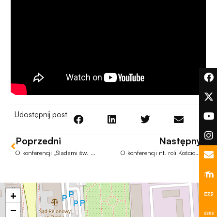
podczas
odwiedzania naszej
strony, zwiększasz
szansę na
zobaczenie
spersonalizowanych
treści i ofert.
Udostępnij post
Poprzedni
Następny
O konferencji „Śladami św. Franciszka”
O konferencji nt. roli Kościoła katolickiego w historii i współczesności Śląska
+
−