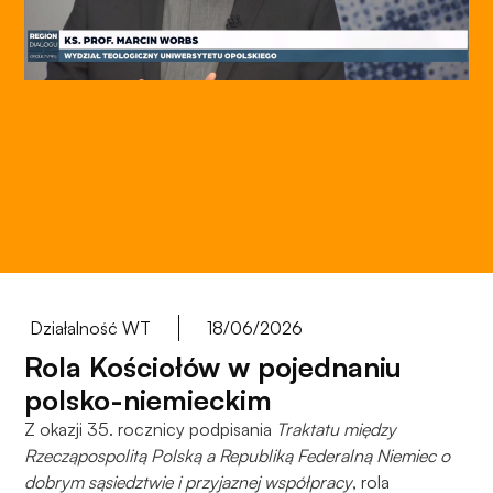
do
funkcjonowania
strony
internetowej.
Statystyka
Abyśmy mogli
poprawić
funkcjonalność
i strukturę
strony
internetowej,
na podstawie
Działalność WT
18/06/2026
tego, jak
Rola Kościołów w pojednaniu
strona jest
polsko-niemieckim
używana.
Z okazji 35. rocznicy podpisania
Traktatu między
Rzecząpospolitą Polską a Republiką Federalną Niemiec o
Doświadczenie
dobrym sąsiedztwie i przyjaznej współpracy
, rola