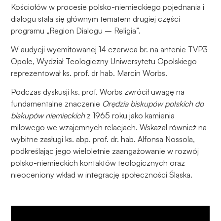
Aby nasza
Kościołów w procesie polsko-niemieckiego pojednania i
strona
dialogu stała się głównym tematem drugiej części
internetowa
programu „Region Dialogu – Religia”.
działała jak
najlepiej
W audycji wyemitowanej 14 czerwca br. na antenie TVP3
podczas
Opole, Wydział Teologiczny Uniwersytetu Opolskiego
twojego
reprezentował ks. prof. dr hab. Marcin Worbs.
przejścia na nią.
Jeśli odrzucisz
Podczas dyskusji ks. prof. Worbs zwrócił uwagę na
te pliki cookie,
fundamentalne znaczenie
Orędzia biskupów polskich do
niektóre funkcje
biskupów niemieckich
z 1965 roku jako kamienia
znikną ze strony
milowego we wzajemnych relacjach. Wskazał również na
internetowej.
wybitne zasługi ks. abp. prof. dr. hab. Alfonsa Nossola,
podkreślając jego wieloletnie zaangażowanie w rozwój
polsko-niemieckich kontaktów teologicznych oraz
Marketing
nieoceniony wkład w integrację społeczności Śląska.
Udostępniając
swoje
zainteresowania i
zachowania