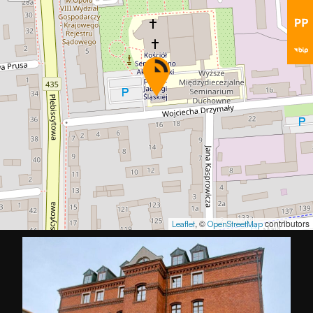
, ©
contributors
Leaflet
OpenStreetMap