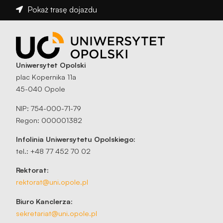
Pokaż trasę dojazdu
Uniwersytet Opolski
plac Kopernika 11a
45-040 Opole
NIP: 754-000-71-79
Regon: 000001382
Infolinia Uniwersytetu Opolskiego:
tel.: +48 77 452 70 02
Rektorat:
rektorat@uni.opole.pl
Biuro Kanclerza:
sekretariat@uni.opole.pl