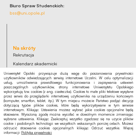
Biuro Spraw Studenckich:
bss@uni.opole.pl
Na skróty
Rekrutacja
Kalendarz akademicki
Punkt logowania eduroam
Uniwersytet Opolski przywiązuje dużą wagę do poszanowania prywatności
użytkowników odwiedzających serwisy internetowe Uczelni. W celu optymalizacji
usług, umożliwienia prawidłowego funkcjonowania i zapisywania ustawień
poszczególnych użytkowników, strony internetowe Uniwersytetu Opolskiego
wykorzystują tzw. cookies (z ang. ciasteczka). Cookies to małe pliki tekstowe wysyłane
przez serwis do przeglądarki internetowej użytkownika na urządzeniu końcowym
Ogłoszenia, oferty
(komputer, smartfon, tablet, itp.). W tym miejscu możecie Państwo podjąć decyzję
dotyczącą typów plików cookies, które będą wykorzystywane w tym serwisie
Deklaracja dostępności
internetowym. Klikając Ustawienia możesz wybrać jakie cookies opcjonalne będą
stosowane. Wyrażoną zgodę można wycofać w dowolnym momencie zmieniając
Polityka cookies
wybrane ustawienia. Klikając Zaakceptuj wszystko zgadzasz się na użycie plików
cookie i podobnych technologii we wszystkich wskazanych poniżej celach. Możesz
Polityka prywatności
odrzucić stosowanie cookies opcjonalnych klikając Odrzuć wszystkie. Więcej
informacji:
Polityka prywatności
RODO