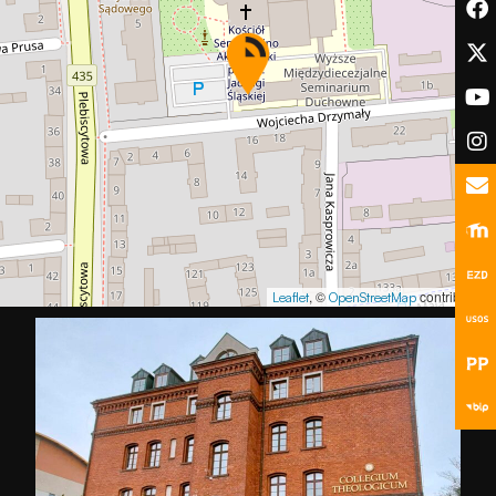
podczas
odwiedzania naszej
strony, zwiększasz
szansę na
zobaczenie
spersonalizowanych
treści i ofert.
, ©
contributors
Leaflet
OpenStreetMap