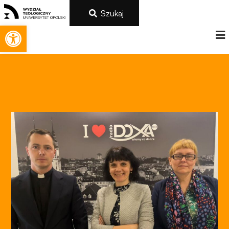
Szukaj
Otwórz pasek narzędzi
Konieczne
Te pliki cookie
nie są
opcjonalne. Są
one potrzebne