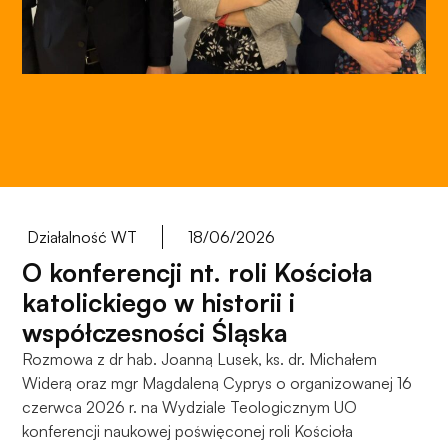
do
funkcjonowania
strony
internetowej.
Statystyka
Abyśmy mogli
poprawić
funkcjonalność
i strukturę
Działalność WT
18/06/2026
strony
O konferencji nt. roli Kościoła
internetowej,
na podstawie
katolickiego w historii i
tego, jak
współczesności Śląska
strona jest
Rozmowa z dr hab. Joanną Lusek, ks. dr. Michałem
używana.
Widerą oraz mgr Magdaleną Cyprys o organizowanej 16
czerwca 2026 r. na Wydziale Teologicznym UO
konferencji naukowej poświęconej roli Kościoła
Doświadczenie