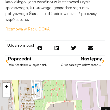
Aby nasza
katolickiego i jego wspólnot w kształtowaniu życia
strona
społecznego, kulturowego, gospodarczego oraz
internetowa
politycznego Śląska – od średniowiecza aż po czasy
działała jak
współczesne.
najlepiej
podczas
Rozmowa w Radiu DOXA
twojego
przejścia na nią.
Jeśli odrzucisz
Udostępnij post
te pliki cookie,
niektóre funkcje
Poprzedni
Następny
znikną ze strony
Rola Kościołów w pojednaniu polsko-niemieckim
O wspaniałym człowieczeństwie
internetowej.
Marketing
+
Udostępniając
−
swoje
zainteresowania i
zachowania