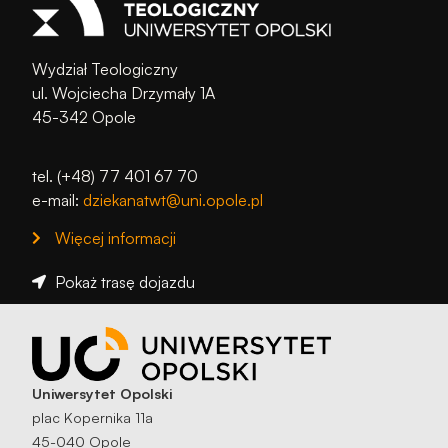
Wydział Teologiczny
ul. Wojciecha Drzymały 1A
45-342 Opole
tel. (+48) 77 401 67 70
e-mail:
dziekanatwt@uni.opole.pl
Więcej informacji
Pokaż trasę dojazdu
Uniwersytet Opolski
plac Kopernika 11a
45-040 Opole