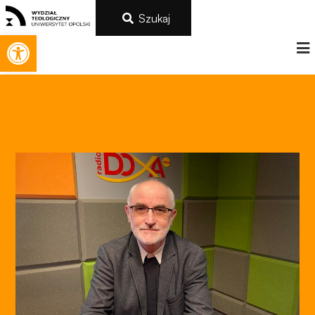
Szukaj
Otwórz pasek narzędzi
Konieczne
Te pliki cookie
nie są
opcjonalne. Są
one potrzebne