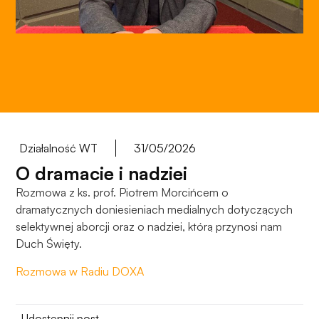
do
funkcjonowania
strony
internetowej.
Statystyka
Abyśmy mogli
poprawić
funkcjonalność
Działalność WT
31/05/2026
i strukturę
O dramacie i nadziei
strony
Rozmowa z ks. prof. Piotrem Morcińcem o
internetowej,
dramatycznych doniesieniach medialnych dotyczących
na podstawie
tego, jak
selektywnej aborcji oraz o nadziei, którą przynosi nam
strona jest
Duch Święty.
używana.
Rozmowa w Radiu DOXA
Doświadczenie
Udostępnij post