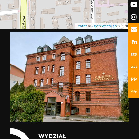
podczas
odwiedzania naszej
strony, zwiększasz
szansę na
, ©
contributors
Leaflet
OpenStreetMap
zobaczenie
spersonalizowanych
treści i ofert.