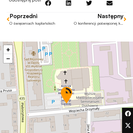
Aby nasza
strona
internetowa
Poprzedni
Następny
działała jak
O święceniach kapłańskich
O konferencji poświęconej ks. Bolesławowi Wróblewskiemu, pierwszemu proboszczowi parafii Świętej Rodziny w Częstochowie
najlepiej
podczas
twojego
przejścia na nią.
+
Jeśli odrzucisz
−
te pliki cookie,
niektóre funkcje
znikną ze strony
internetowej.
Marketing
Udostępniając
swoje
zainteresowania i
zachowania