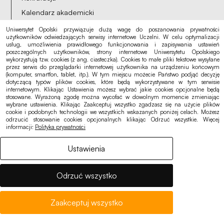
Kalendarz akademicki
Punkt logowania eduroam
Uniwersytet Opolski przywiązuje dużą wagę do poszanowania prywatności
użytkowników odwiedzających serwisy internetowe Uczelni. W celu optymalizacji
usług, umożliwienia prawidłowego funkcjonowania i zapisywania ustawień
poszczególnych użytkowników, strony internetowe Uniwersytetu Opolskiego
wykorzystują tzw. cookies (z ang. ciasteczka). Cookies to małe pliki tekstowe wysyłane
przez serwis do przeglądarki internetowej użytkownika na urządzeniu końcowym
Ogłoszenia, oferty
(komputer, smartfon, tablet, itp.). W tym miejscu możecie Państwo podjąć decyzję
Deklaracja dostępności
dotyczącą typów plików cookies, które będą wykorzystywane w tym serwisie
internetowym. Klikając Ustawienia możesz wybrać jakie cookies opcjonalne będą
Polityka cookies
stosowane. Wyrażoną zgodę można wycofać w dowolnym momencie zmieniając
wybrane ustawienia. Klikając Zaakceptuj wszystko zgadzasz się na użycie plików
Polityka prywatności
cookie i podobnych technologii we wszystkich wskazanych poniżej celach. Możesz
odrzucić stosowanie cookies opcjonalnych klikając Odrzuć wszystkie. Więcej
RODO
informacji:
Polityka prywatności
Ustawienia
Odrzuć wszystko
Zaakceptuj wszystko