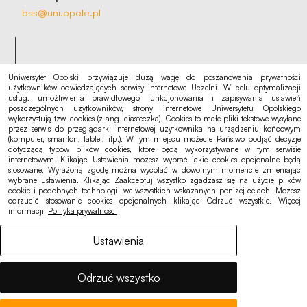
bss@uni.opole.pl
Uniwersytet Opolski przywiązuje dużą wagę do poszanowania prywatności
użytkowników odwiedzających serwisy internetowe Uczelni. W celu optymalizacji
Na skróty
usług, umożliwienia prawidłowego funkcjonowania i zapisywania ustawień
Rekrutacja
poszczególnych użytkowników, strony internetowe Uniwersytetu Opolskiego
wykorzystują tzw. cookies (z ang. ciasteczka). Cookies to małe pliki tekstowe wysyłane
Kalendarz akademicki
przez serwis do przeglądarki internetowej użytkownika na urządzeniu końcowym
(komputer, smartfon, tablet, itp.). W tym miejscu możecie Państwo podjąć decyzję
Punkt logowania eduroam
dotyczącą typów plików cookies, które będą wykorzystywane w tym serwisie
internetowym. Klikając Ustawienia możesz wybrać jakie cookies opcjonalne będą
stosowane. Wyrażoną zgodę można wycofać w dowolnym momencie zmieniając
wybrane ustawienia. Klikając Zaakceptuj wszystko zgadzasz się na użycie plików
cookie i podobnych technologii we wszystkich wskazanych poniżej celach. Możesz
odrzucić stosowanie cookies opcjonalnych klikając Odrzuć wszystkie. Więcej
Ogłoszenia, oferty
informacji:
Polityka prywatności
Deklaracja dostępności
Ustawienia
Polityka cookies
Polityka prywatności
Odrzuć wszystko
RODO