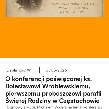
do
funkcjonowania
strony
internetowej.
Statystyka
Abyśmy mogli
poprawić
funkcjonalność
i strukturę
strony
internetowej,
Działalność WT
31/05/2026
na podstawie
O konferencji poświęconej ks.
tego, jak
strona jest
Bolesławowi Wróblewskiemu,
używana.
pierwszemu proboszczowi parafii
Świętej Rodziny w Częstochowie
Doświadczenie
Rozmowy z ks. dr. Michałem Widerą na temat konferencji