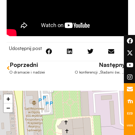
podczas
odwiedzania naszej
strony, zwiększasz
szansę na
zobaczenie
spersonalizowanych
treści i ofert.
Udostępnij post
Poprzedni
Następny
O dramacie i nadziei
O konferencji „Śladami św. Franciszka”
+
−