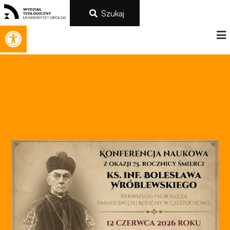
Szukaj
Otwórz pasek narzędzi
Konieczne
Te pliki cookie
nie są
opcjonalne. Są
one potrzebne