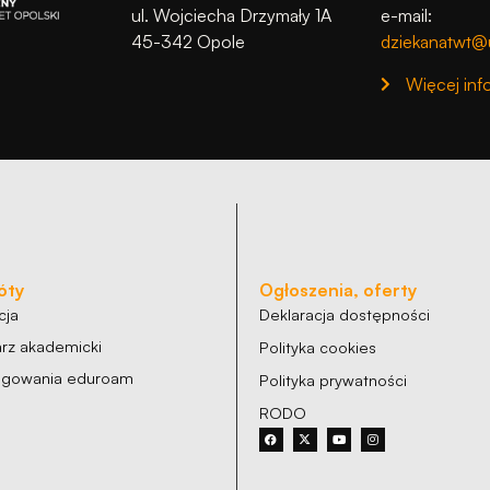
ul. Wojciecha Drzymały 1A
e-mail:
45-342 Opole
dziekanatwt@u
Więcej inf
óty
Ogłoszenia, oferty
cja
Deklaracja dostępności
rz akademicki
Polityka cookies
logowania eduroam
Polityka prywatności
RODO