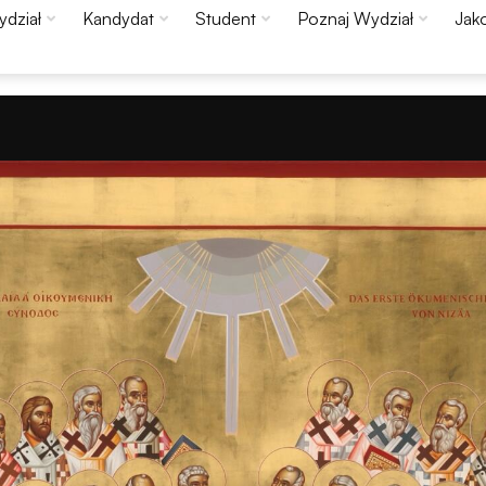
dział
Kandydat
Student
Poznaj Wydział
Jako
Konieczne
Te pliki cookie
nie są
opcjonalne. Są
one potrzebne