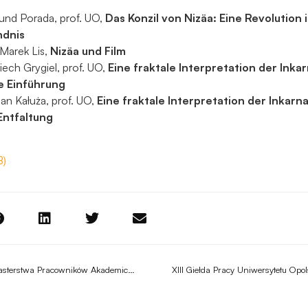
podczas
odwiedzania naszej
mund Porada, prof. UO,
Das Konzil von Nizäa: Eine Revolution 
strony, zwiększasz
ndnis
szansę na
. Marek Lis,
Nizäa und Film
zobaczenie
iech Grygiel, prof. UO,
Eine fraktale Interpretation der Inkar
spersonalizowanych
e Einführung
treści i ofert.
tian Kałuża, prof. UO,
Eine fraktale Interpretation der Inkarna
Entfaltung
B)
Jubileusz 25-lecia Duszpasterstwa Pracowników Akademickich
XIII Giełda Pracy Uniwersytetu Opo