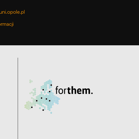
ni.opole.pl
ormacji