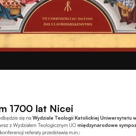
Aby nasza
strona
internetowa
działała jak
najlepiej
podczas
twojego
przejścia na nią.
Jeśli odrzucisz
te pliki cookie,
niektóre funkcje
znikną ze strony
internetowej.
Marketing
 1700 lat Nicei
Udostępniając
swoje
dbędzie się na
Wydziale Teologii Katolickiej Uniwersytetu
zainteresowania i
wraz z Wydziałem Teologicznym UO
międzynarodowe sympo
zachowania
konferencji referaty przedstawią m.in.: