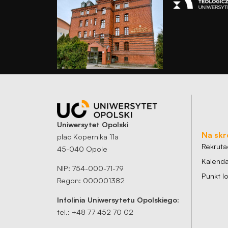
Uniwersytet Opolski
Na skr
plac Kopernika 11a
Rekruta
45-040 Opole
Kalenda
NIP: 754-000-71-79
Punkt 
Regon: 000001382
Infolinia Uniwersytetu Opolskiego:
tel.: +48 77 452 70 02