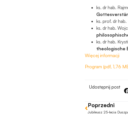
ks. dr hab. Raj
Gottesverstä
ks. prof. dr hab
ks. dr hab. Wojc
philosophisch
ks. dr hab. Krys
theologische 
Więcej informacji
Program (pdf, 1,76 M
Udostępnij post
Poprzedni