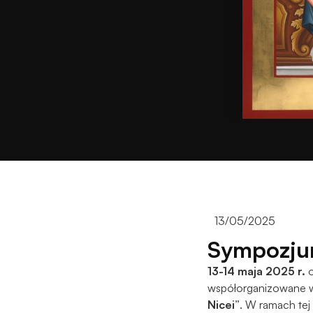
13/05/2025
Sympozjum
13-14 maja 2025 r.
o
współorganizowane 
Nicei”
. W ramach tej 