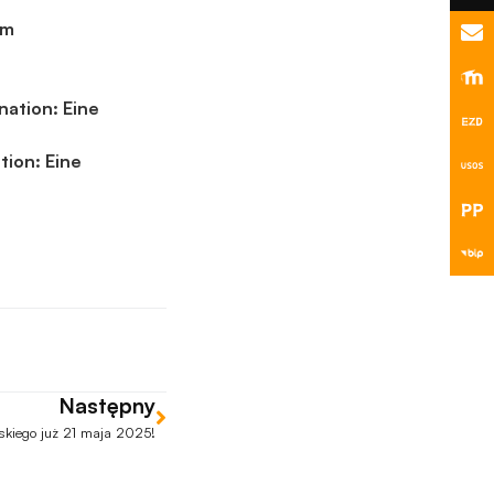
im
nation: Eine
tion: Eine
Następny
lskiego już 21 maja 2025!