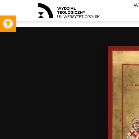
Wy
Otwórz pasek narzędzi