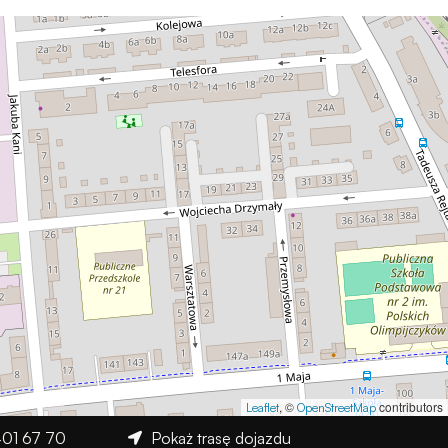
, ©
contributors
Leaflet
OpenStreetMap
 401 67 70
Pokaż trasę dojazdu