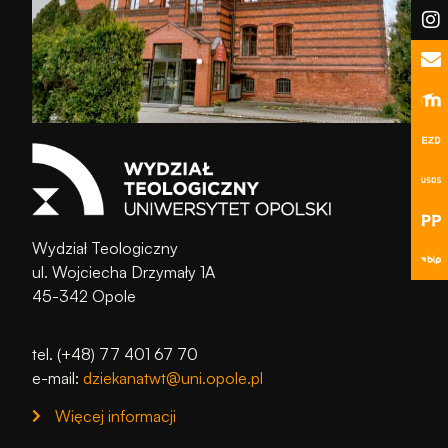
podczas
odwiedzania naszej
strony, zwiększasz
szansę na
zobaczenie
spersonalizowanych
treści i ofert.
Wydział Teologiczny
ul. Wojciecha Drzymały 1A
45-342 Opole
tel. (+48) 77 401 67 70
e-mail:
dziekanatwt@uni.opole.pl
Więcej informacji