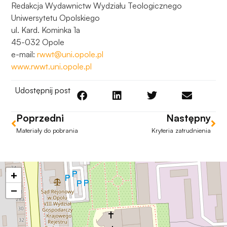
do
Redakcja Wydawnictw Wydziału Teologicznego
funkcjonowania
Uniwersytetu Opolskiego
strony
ul. Kard. Kominka 1a
internetowej.
45-032 Opole
e-mail:
rwwt@uni.opole.pl
www.rwwt.uni.opole.pl
Statystyka
Abyśmy mogli
Udostępnij post
poprawić
funkcjonalność
i strukturę
Poprzedni
Następny
strony
Materiały do pobrania
Kryteria zatrudnienia
internetowej,
na podstawie
tego, jak
strona jest
+
używana.
−
Doświadczenie