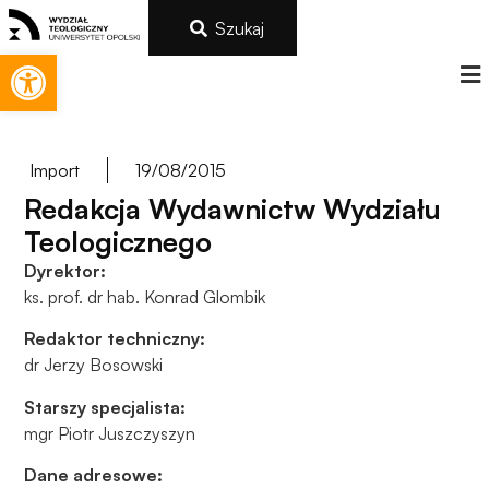
Szukaj
Otwórz pasek narzędzi
Import
19/08/2015
Redakcja Wydawnictw Wydziału
Teologicznego
Dyrektor:
ks. prof. dr hab. Konrad Glombik
Redaktor techniczny:
dr Jerzy Bosowski
Konieczne
Te pliki cookie
Starszy specjalista:
nie są
mgr Piotr Juszczyszyn
opcjonalne. Są
one potrzebne
Dane adresowe: