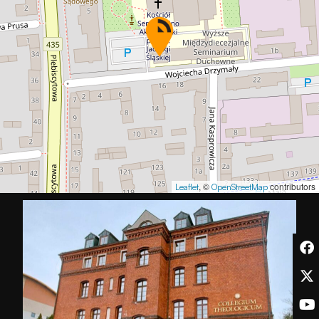
Aby nasza
strona
internetowa
działała jak
najlepiej
podczas
twojego
przejścia na nią.
Jeśli odrzucisz
te pliki cookie,
niektóre funkcje
znikną ze strony
, ©
contributors
Leaflet
OpenStreetMap
internetowej.
Marketing
Udostępniając
swoje
zainteresowania i
zachowania