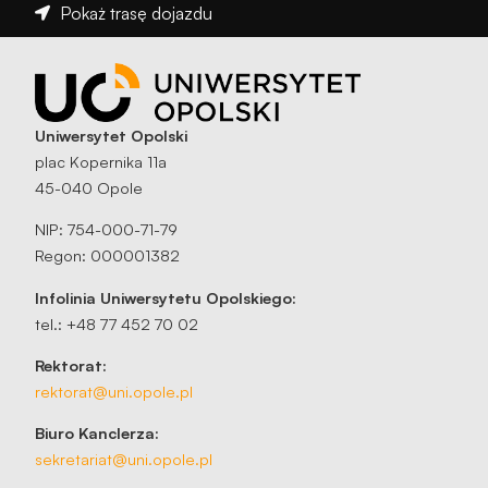
Pokaż trasę dojazdu
Uniwersytet Opolski
plac Kopernika 11a
45-040 Opole
NIP: 754-000-71-79
Regon: 000001382
Infolinia Uniwersytetu Opolskiego:
tel.: +48 77 452 70 02
Rektorat:
rektorat@uni.opole.pl
Biuro Kanclerza:
sekretariat@uni.opole.pl