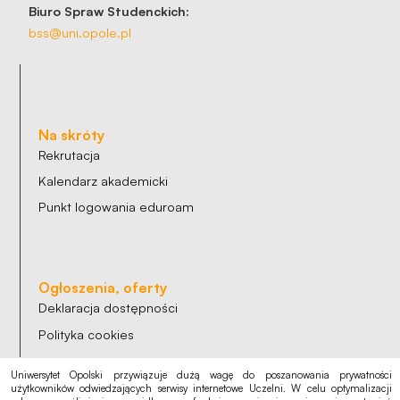
Biuro Spraw Studenckich:
bss@uni.opole.pl
Na skróty
Rekrutacja
Kalendarz akademicki
Punkt logowania eduroam
Ogłoszenia, oferty
Deklaracja dostępności
Polityka cookies
Polityka prywatności
Uniwersytet Opolski przywiązuje dużą wagę do poszanowania prywatności
RODO
użytkowników odwiedzających serwisy internetowe Uczelni. W celu optymalizacji