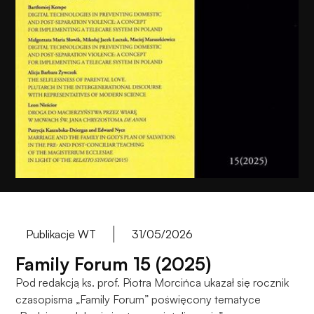
do
funkcjonowania
strony
internetowej.
Statystyka
Abyśmy mogli
poprawić
funkcjonalność
i strukturę
strony
internetowej,
na podstawie
tego, jak
Publikacje WT
31/05/2026
strona jest
używana.
Family Forum 15 (2025)
Pod redakcją ks. prof. Piotra Morcińca ukazał się rocznik
czasopisma „Family Forum” poświęcony tematyce
Doświadczenie