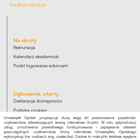
bss@uni.opole.pl
Na skróty
Rekrutacja
Kalendarz akademicki
Punkt logowania eduroam
Ogłoszenia, oferty
Deklaracja dostępności
Polityka cookies
Uniwersytet Opolski przywiązuje dużą wagę do poszanowania prywatności
Polityka prywatności
użytkowników odwiedzających serwisy internetowe Uczelni. W celu optymalizacji
usług, umożliwienia prawidłowego funkcjonowania i zapisywania ustawień
RODO
poszczególnych użytkowników, strony internetowe Uniwersytetu Opolskiego
wykorzystują tzw. cookies (z ang. ciasteczka). Cookies to małe pliki tekstowe wysyłane