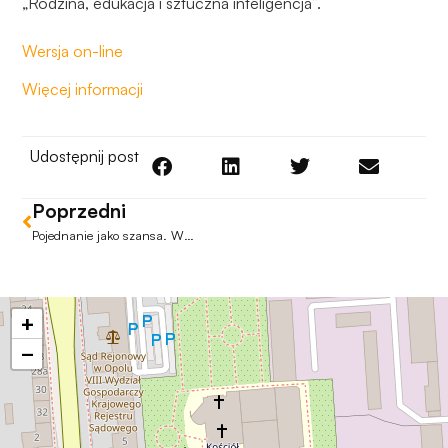
„Rodzina, edukacja i sztuczna inteligencja”.
Aby nasza
strona
internetowa
Wersja on-line
działała jak
Więcej informacji
najlepiej
podczas
twojego
Udostępnij post
przejścia na nią.
Jeśli odrzucisz
te pliki cookie,
Poprzedni
niektóre funkcje
Pojednanie jako szansa. Wkład teologii do przezwyciężania konfliktów
znikną ze strony
internetowej.
+
Marketing
−
Udostępniając
swoje
zainteresowania i
zachowania