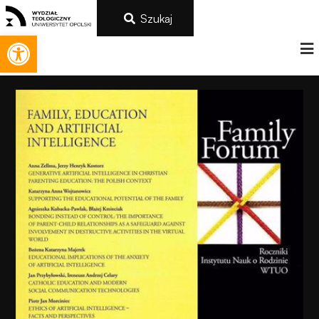
Szukaj
Otwórz pasek narzędzi
Konieczne
Te pliki cookie
nie są
opcjonalne. Są
one potrzebne