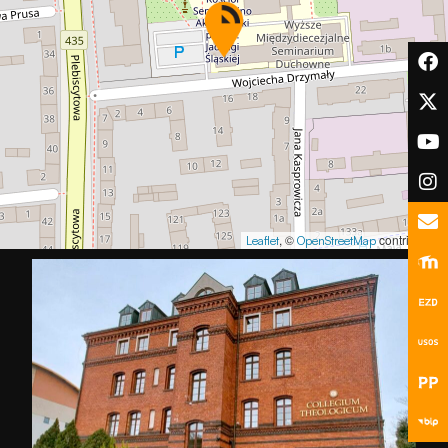
podczas
odwiedzania naszej
strony, zwiększasz
szansę na
zobaczenie
spersonalizowanych
treści i ofert.
, ©
contributors
Leaflet
OpenStreetMap