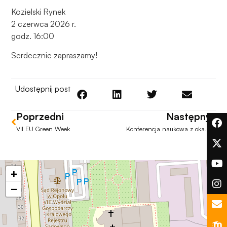
podczas
Kozielski Rynek
odwiedzania naszej
2 czerwca 2026 r.
strony, zwiększasz
szansę na
godz. 16:00
zobaczenie
Serdecznie zapraszamy!
spersonalizowanych
treści i ofert.
Udostępnij post
Poprzedni
Następny
VII EU Green Week
Konferencja naukowa z okazji 75. rocznicy śmierci ks. Bolesława Wróblewskiego
+
−