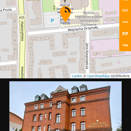
, ©
contributors
Leaflet
OpenStreetMap