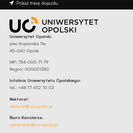
Pokaż trasę dojazdu
Uniwersytet Opolski
plac Kopernika 11a
45-040 Opole
NIP: 754-000-71-79
Regon: 000001382
Infolinia Uniwersytetu Opolskiego:
tel.: +48 77 452 70 02
Rektorat:
rektorat@uni.opole.pl
Biuro Kanclerza:
sekretariat@uni.opole.pl