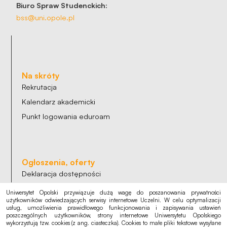
Biuro Spraw Studenckich:
bss@uni.opole.pl
Na skróty
Rekrutacja
Kalendarz akademicki
Punkt logowania eduroam
Ogłoszenia, oferty
Deklaracja dostępności
Polityka cookies
Uniwersytet Opolski przywiązuje dużą wagę do poszanowania prywatności
użytkowników odwiedzających serwisy internetowe Uczelni. W celu optymalizacji
Polityka prywatności
usług, umożliwienia prawidłowego funkcjonowania i zapisywania ustawień
poszczególnych użytkowników, strony internetowe Uniwersytetu Opolskiego
RODO
wykorzystują tzw. cookies (z ang. ciasteczka). Cookies to małe pliki tekstowe wysyłane