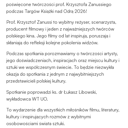
Aby nasza
poświęcone twórczości prof. Krzysztofa Zanussiego
strona
podczas Targów Książki nad Odrą 2026!
internetowa
działała jak
Prof. Krzysztof Zanussi to wybitny reżyser, scenarzysta,
najlepiej
producent filmowy i jeden z najważniejszych twórców
podczas
polskiego kina. Jego filmy od lat inspirują, poruszają i
twojego
skłaniają do refleksji kolejne pokolenia widzów.
przejścia na nią.
Jeśli odrzucisz
Podczas spotkania porozmawiamy o twórczości artysty,
te pliki cookie,
jego doświadczeniach, inspiracjach oraz miejscu kultury i
niektóre funkcje
sztuki we współczesnym świecie. To będzie niezwykła
znikną ze strony
okazja do spotkania z jednym z najwybitniejszych
internetowej.
przedstawicieli polskiej kultury.
Spotkanie poprowadzi ks. dr Łukasz Libowski,
Marketing
wykładowca WT UO.
Udostępniając
To wydarzenie dla wszystkich miłośników filmu, literatury,
swoje
zainteresowania i
kultury i inspirujących rozmów z wybitnymi
zachowania
osobowościami świata sztuki.