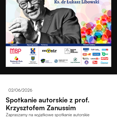
do
funkcjonowania
strony
internetowej.
Statystyka
Abyśmy mogli
poprawić
funkcjonalność
i strukturę
strony
internetowej,
na podstawie
tego, jak
strona jest
02/06/2026
używana.
Spotkanie autorskie z prof.
Krzysztofem Zanussim
Doświadczenie
Zapraszamy na wyjątkowe spotkanie autorskie