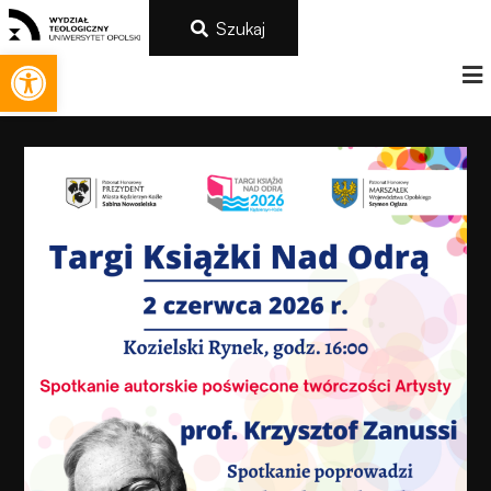
Szukaj
Otwórz pasek narzędzi
Konieczne
Te pliki cookie
nie są
opcjonalne. Są
one potrzebne