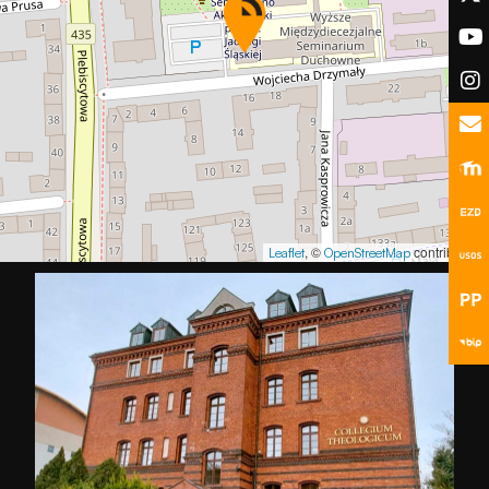
podczas
odwiedzania naszej
strony, zwiększasz
szansę na
zobaczenie
spersonalizowanych
treści i ofert.
, ©
contributors
Leaflet
OpenStreetMap