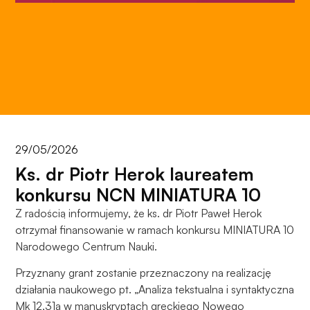
do
funkcjonowania
strony
internetowej.
Statystyka
Abyśmy mogli
poprawić
funkcjonalność
29/05/2026
i strukturę
Ks. dr Piotr Herok laureatem
strony
internetowej,
konkursu NCN MINIATURA 10
na podstawie
Z radością informujemy, że ks. dr Piotr Paweł Herok
tego, jak
otrzymał finansowanie w ramach konkursu MINIATURA 10
strona jest
Narodowego Centrum Nauki.
używana.
Przyznany grant zostanie przeznaczony na realizację
działania naukowego pt. „Analiza tekstualna i syntaktyczna
Doświadczenie
Mk 12,31a w manuskryptach greckiego Nowego