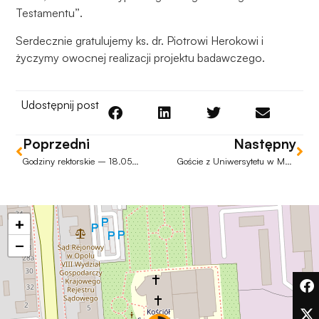
Aby nasza
Testamentu
”
.
strona
internetowa
Serdecznie gratulujemy ks. dr. Piotrowi Herokowi i
działała jak
życzymy owocnej realizacji projektu badawczego.
najlepiej
podczas
twojego
Udostępnij post
przejścia na nią.
Jeśli odrzucisz
Poprzedni
Następny
te pliki cookie,
niektóre funkcje
Godziny rektorskie – 18.05.2026
Goście z Uniwersytetu w Münster na WT UO
znikną ze strony
internetowej.
+
Marketing
−
Udostępniając
swoje
zainteresowania i
zachowania