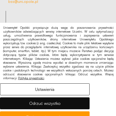
bss@uni.opole.pl
Uniwersytet Opolski przywiązuje dużą wagę do poszanowania prywatności
Na skróty
użytkowników odwiedzających serwisy internetowe Uczelni. W celu optymalizacji
usług, umożliwienia prawidłowego funkcjonowania i zapisywania ustawień
Rekrutacja
poszczególnych użytkowników, strony internetowe Uniwersytetu Opolskiego
wykorzystują tzw. cookies (z ang. ciasteczka). Cookies to małe pliki tekstowe wysyłane
Kalendarz akademicki
przez serwis do przeglądarki internetowej użytkownika na urządzeniu końcowym
(komputer, smartfon, tablet, itp.). W tym miejscu możecie Państwo podjąć decyzję
Punkt logowania eduroam
dotyczącą typów plików cookies, które będą wykorzystywane w tym serwisie
internetowym. Klikając Ustawienia możesz wybrać jakie cookies opcjonalne będą
stosowane. Wyrażoną zgodę można wycofać w dowolnym momencie zmieniając
wybrane ustawienia. Klikając Zaakceptuj wszystko zgadzasz się na użycie plików
cookie i podobnych technologii we wszystkich wskazanych poniżej celach. Możesz
odrzucić stosowanie cookies opcjonalnych klikając Odrzuć wszystkie. Więcej
Ogłoszenia, oferty
informacji:
Polityka prywatności
Deklaracja dostępności
Polityka cookies
Ustawienia
Polityka prywatności
Odrzuć wszystko
RODO