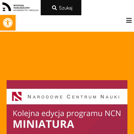
Szukaj
Otwórz pasek narzędzi
Konieczne
Te pliki cookie
nie są
opcjonalne. Są
one potrzebne